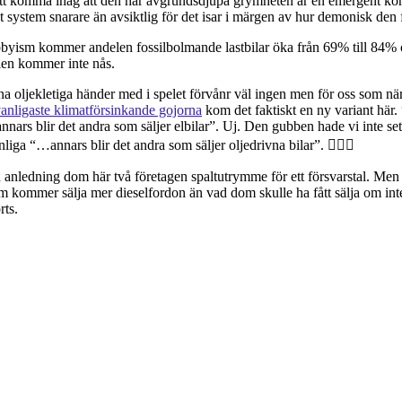
 att komma ihåg att den här avgrundsdjupa grymheten är en emergent ko
t system snarare än avsiktlig för det isar i märgen av hur demonisk den 
bbyism kommer andelen fossilbolmande lastbilar öka från 69% till 84%
en kommer inte nås.
ina oljekletiga händer med i spelet förvånr väl ingen men för oss som när
anligaste klimatförsinkande gojorna
kom det faktiskt en ny variant här.
 annars blir det andra som säljer elbilar”. Uj. Den gubben hade vi inte se
liga “…annars blir det andra som säljer oljedrivna bilar”. 🤦🏻‍♀️
nledning dom här två företagen spaltutrymme för ett försvarstal. Men t
om kommer sälja mer dieselfordon än vad dom skulle ha fått sälja om i
rts.