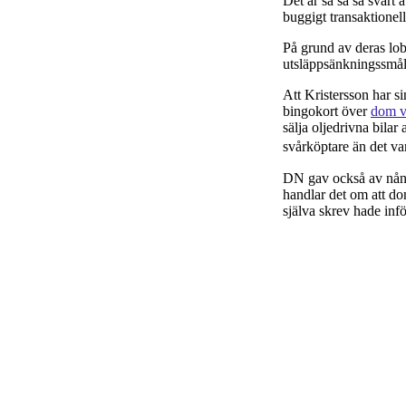
Det är så så så svårt
buggigt transaktionell
På grund av deras lo
utsläppsänkningssmål
Att Kristersson har s
bingokort över
dom v
sälja oljedrivna bilar
svårköptare än det van
DN gav också av nån a
handlar det om att d
själva skrev hade infö