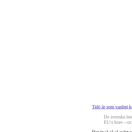
Tidö är som vanligt kö
De svenska las
EU:s krav—och 