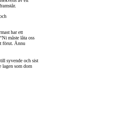
nsekvens av ett
framstår.
 och
mast har ett
 “Ni måste låta oss
tt förut. Ännu
ill syvende och sist
nte lagen som dom