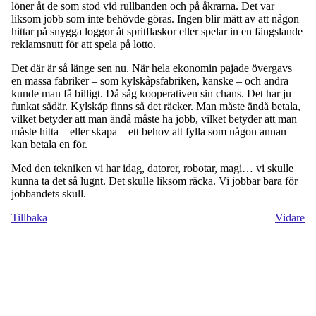
löner åt de som stod vid rullbanden och på åkrarna. Det var
liksom jobb som inte behövde göras. Ingen blir mätt av att någon
hittar på snygga loggor åt spritflaskor eller spelar in en fängslande
reklamsnutt för att spela på lotto.
Det där är så länge sen nu. När hela ekonomin pajade övergavs
en massa fabriker – som kylskåpsfabriken, kanske – och andra
kunde man få billigt. Då såg kooperativen sin chans. Det har ju
funkat sådär. Kylskåp finns så det räcker. Man måste ändå betala,
vilket betyder att man ändå måste ha jobb, vilket betyder att man
måste hitta – eller skapa – ett behov att fylla som någon annan
kan betala en för.
Med den tekniken vi har idag, datorer, robotar, magi… vi skulle
kunna ta det så lugnt. Det skulle liksom räcka. Vi jobbar bara för
jobbandets skull.
Tillbaka
Vidare