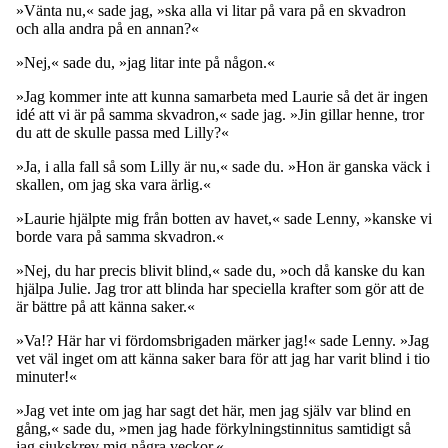
»Vänta nu,« sade jag, »ska alla vi litar på vara på en skvadron
och alla andra på en annan?«
»Nej,« sade du, »jag litar inte på någon.«
»Jag kommer inte att kunna samarbeta med Laurie så det är ingen
idé att vi är på samma skvadron,« sade jag. »Jin gillar henne, tror
du att de skulle passa med Lilly?«
»Ja, i alla fall så som Lilly är nu,« sade du. »Hon är ganska väck i
skallen, om jag ska vara ärlig.«
»Laurie hjälpte mig från botten av havet,« sade Lenny, »kanske vi
borde vara på samma skvadron.«
»Nej, du har precis blivit blind,« sade du, »och då kanske du kan
hjälpa Julie. Jag tror att blinda har speciella krafter som gör att de
är bättre på att känna saker.«
»Va!? Här har vi fördomsbrigaden märker jag!« sade Lenny. »Jag
vet väl inget om att känna saker bara för att jag har varit blind i tio
minuter!«
»Jag vet inte om jag har sagt det här, men jag själv var blind en
gång,« sade du, »men jag hade förkylningstinnitus samtidigt så
jag sjukskrev mig några veckor.«