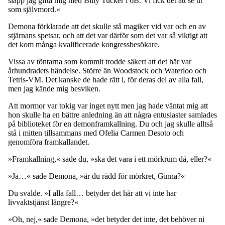
slapp jag gifta mig med Billy Tucker i 6B. Vi fick det att se ut
som självmord.«
Demona förklarade att det skulle stå magiker vid var och en av
stjärnans spetsar, och att det var därför som det var så viktigt att
det kom många kvalificerade kongressbesökare.
Vissa av töntarna som kommit trodde säkert att det här var
århundradets händelse. Större än Woodstock och Waterloo och
Tetris-VM. Det kanske de hade rätt i, för deras del av alla fall,
men jag kände mig besviken.
Att mormor var tokig var inget nytt men jag hade väntat mig att
hon skulle ha en bättre anledning än att några entusiaster samlades
på biblioteket för en demonframkallning. Du och jag skulle alltså
stå i mitten tillsammans med Ofelia Carmen Desoto och
genomföra framkallandet.
»Framkallning,« sade du, »ska det vara i ett mörkrum då, eller?«
»Ja…« sade Demona, »är du rädd för mörkret, Ginna?«
Du svalde. »I alla fall… betyder det här att vi inte har
livvaktstjänst längre?«
»Oh, nej,« sade Demona, »det betyder det inte, det behöver ni