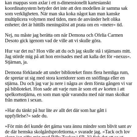
kan mappas som axlar i ett n-dimensionellt kartesianskt
koordinatsystem betyder det inte att den modellen är samma sak
som verkligheten. När man ska koka något kan man kanske
multiplicera volymen med tiden, men de använder helt olika
enheter; det är hittills meningslöst att prata om en »meter« tid.
Nej, nu måste jag berätta om när Demona och Ofelia Carmen
Desoto gick igenom vad de ville att vi skulle göra.
Hur var det nu? Hon ville att du och jag skulle stå i stjärnans mitt.
Jag störde mig på att hon envisades med att kalla det för »nexus«.
Stjärnan, ja.
Demona förklarade att under biblioteket finns flera hemliga rum,
de spretar ut sig med stora korridorer som en snöflinga eller en
stjärna. Du och jag var ju nere i några av dem första gången vi var
på biblioteket. Hon sade att varje rum är som ett av korten i att
spelkortsstjärna, en som man spår varandra med när man skolkar
från matten i sexan.
»Har du tänkt på hur lite av allt det där som har gått i
uppfyllelse?« sade du.
»För min del kunde det gärna vara ännu mindre som blivit sant av
de där hemska skolgårdsprofetiorna,« svarade jag. »Tack och lov