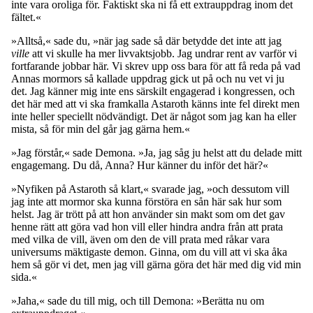
inte vara oroliga för. Faktiskt ska ni få ett extrauppdrag inom det
fältet.«
»Alltså,« sade du, »när jag sade så där betydde det inte att jag
ville
att vi skulle ha mer livvaktsjobb. Jag undrar rent av varför vi
fortfarande jobbar här. Vi skrev upp oss bara för att få reda på vad
Annas mormors så kallade uppdrag gick ut på och nu vet vi ju
det. Jag känner mig inte ens särskilt engagerad i kongressen, och
det här med att vi ska framkalla Astaroth känns inte fel direkt men
inte heller speciellt nödvändigt. Det är något som jag kan ha eller
mista, så för min del går jag gärna hem.«
»Jag förstår,« sade Demona. »Ja, jag såg ju helst att du delade mitt
engagemang. Du då, Anna? Hur känner du inför det här?«
»Nyfiken på Astaroth så klart,« svarade jag, »och dessutom vill
jag inte att mormor ska kunna förstöra en sån här sak hur som
helst. Jag är trött på att hon använder sin makt som om det gav
henne rätt att göra vad hon vill eller hindra andra från att prata
med vilka de vill, även om den de vill prata med råkar vara
universums mäktigaste demon. Ginna, om du vill att vi ska åka
hem så gör vi det, men jag vill gärna göra det här med dig vid min
sida.«
»Jaha,« sade du till mig, och till Demona: »Berätta nu om