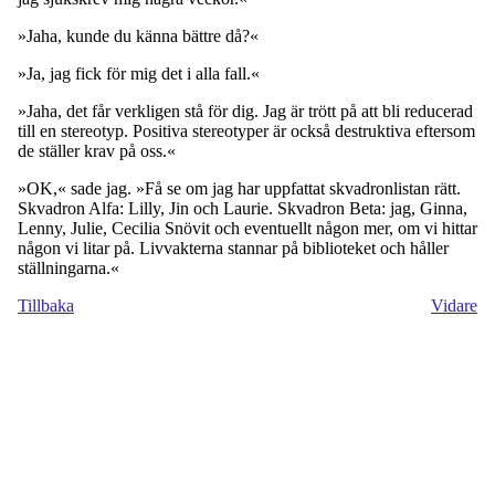
»Jaha, kunde du känna bättre då?«
»Ja, jag fick för mig det i alla fall.«
»Jaha, det får verkligen stå för dig. Jag är trött på att bli reducerad
till en stereotyp. Positiva stereotyper är också destruktiva eftersom
de ställer krav på oss.«
»OK,« sade jag. »Få se om jag har uppfattat skvadronlistan rätt.
Skvadron Alfa: Lilly, Jin och Laurie. Skvadron Beta: jag, Ginna,
Lenny, Julie, Cecilia Snövit och eventuellt någon mer, om vi hittar
någon vi litar på. Livvakterna stannar på biblioteket och håller
ställningarna.«
Tillbaka
Vidare