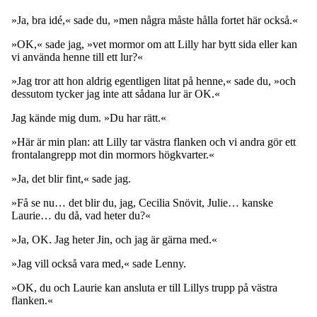
»Ja, bra idé,« sade du, »men några måste hålla fortet här också.«
»OK,« sade jag, »vet mormor om att Lilly har bytt sida eller kan
vi använda henne till ett lur?«
»Jag tror att hon aldrig egentligen litat på henne,« sade du, »och
dessutom tycker jag inte att sådana lur är OK.«
Jag kände mig dum. »Du har rätt.«
»Här är min plan: att Lilly tar västra flanken och vi andra gör ett
frontalangrepp mot din mormors högkvarter.«
»Ja, det blir fint,« sade jag.
»Få se nu… det blir du, jag, Cecilia Snövit, Julie… kanske
Laurie… du då, vad heter du?«
»Ja, OK. Jag heter Jin, och jag är gärna med.«
»Jag vill också vara med,« sade Lenny.
»OK, du och Laurie kan ansluta er till Lillys trupp på västra
flanken.«