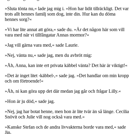
»Sluta tönta nu,« lade jag mig i. »Hon har lidit tillräckligt. Det var
trots allt hennes familj som dog, inte din. Hur kan du döma
hennes sorg?«
»Vi har lite annat att göra,« sade du. »Är det någon här som vill
vara med när vi tillfångatar Annas mormor?«
»Jag vill gärna vara med,« sade Laurie.
»Nej, vänta nu,« sade jag, men du avbröt mig:
»Åh, Anna, kan inte ert privata käbbel vänta? Det här är viktigt!«
»Det är inget litet ›käbbel‹,« sade jag. »Det handlar om min kropp
och om förtroende!«
»Åh, ni kan göra upp det där medan jag går och frågar Lilly.«
»Hon är ju död,« sade jag.
»Nej, jag har botat henne, men hon är lite tvär än så länge. Cecilia
Snövit och Julie vill nog också vara med.«
»Kanske Stefan och de andra livvakterna borde vara med,« sade
Jin.