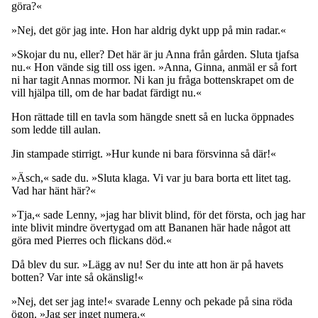
göra?«
»Nej, det gör jag inte. Hon har aldrig dykt upp på min radar.«
»Skojar du nu, eller? Det här är ju Anna från gården. Sluta tjafsa
nu.« Hon vände sig till oss igen. »Anna, Ginna, anmäl er så fort
ni har tagit Annas mormor. Ni kan ju fråga bottenskrapet om de
vill hjälpa till, om de har badat färdigt nu.«
Hon rättade till en tavla som hängde snett så en lucka öppnades
som ledde till aulan.
Jin stampade stirrigt. »Hur kunde ni bara försvinna så där!«
»Äsch,« sade du. »Sluta klaga. Vi var ju bara borta ett litet tag.
Vad har hänt här?«
»Tja,« sade Lenny, »jag har blivit blind, för det första, och jag har
inte blivit mindre övertygad om att Bananen här hade något att
göra med Pierres och flickans död.«
Då blev du sur. »Lägg av nu! Ser du inte att hon är på havets
botten? Var inte så okänslig!«
»Nej, det ser jag inte!« svarade Lenny och pekade på sina röda
ögon. »Jag ser inget numera.«