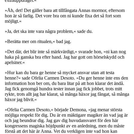
extrauppdraget.«
»Åh, det! Det gäller bara att tillfångata Annas mormor, eftersom
hon är så farlig. Det vore bra om ni kunde fixa det så fort som
möjligt.«
»Ja, det ska inte vara några problem,« sade du.
»Berätta mer om ritualen,« bad jag.
»Det där, det blir inte så märkvärdigt,« svarade hon, »ni kan nog
haka på ganska bra efter hand. Jag har gott om hörselskydd och
apelsiner.«
»Hur kan du bara ge henne så mycket ansvar utan att testa
henne?« sade Ofelia Carmen Desoto. »Du ger henne inte ens den
information hon ber om, du bara litar på att hon klarar det ändå.
Jag fick genomgå hundra tester innan jag fick jobbet, trots mitt
rykte, trots allt jag har klarat, så många häxor jag fångat, så många
häxor jag blivit.«
»Ofelia Carmen Desoto,« började Demona, »jag menar största
möjliga respekt för dig. Du är en mäktigare magiker än vad jag är
och jag beundrar dig. Jag gav dig huvudansvaret för den här
kongressens magiska höjdpunkt av en anledning, men du måste
förstå att det här är Anna. Vet du verkligen inte vad hon kan