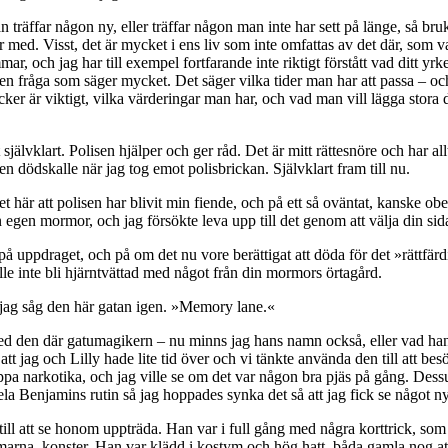
n träffar någon ny, eller träffar någon man inte har sett på länge, så br
med. Visst, det är mycket i ens liv som inte omfattas av det där, som va
r, och jag har till exempel fortfarande inte riktigt förstått vad ditt yr
r en fråga som säger mycket. Det säger vilka tider man har att passa – oc
ker är viktigt, vilka värderingar man har, och vad man vill lägga stora d
it självklart. Polisen hjälper och ger råd. Det är mitt rättesnöre och har all
en dödskalle när jag tog emot polisbrickan. Självklart fram till nu.
det här att polisen har blivit min fiende, och på ett så oväntat, kanske ob
 egen mormor, och jag försökte leva upp till det genom att välja din sid
på uppdraget, och på om det nu vore berättigat att döda för det »rättfär
le inte bli hjärntvättad med något från din mormors örtagård.
jag såg den här gatan igen. »Memory lane.«
 den där gatumagikern – nu minns jag hans namn också, eller vad han ka
tt jag och Lilly hade lite tid över och vi tänkte använda den till att bes
pa narkotika, och jag ville se om det var någon bra pjäs på gång. Des
hela Benjamins rutin så jag hoppades synka det så att jag fick se något ny
ill att se honom uppträda. Han var i full gång med några korttrick, s
rmarna–konster. Han var klädd i kostym och hög hatt, båda gamla nog a