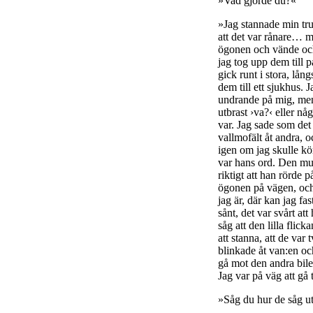
»Vad gjorde du?«
»Jag stannade min truc
att det var rånare… m
ögonen och vände och 
jag tog upp dem till 
gick runt i stora, lå
dem till ett sjukhus. 
undrande på mig, men 
utbrast ›va?‹ eller n
var. Jag sade som det
vallmofält åt andra, 
igen om jag skulle kör
var hans ord. Den mum
riktigt att han rörde 
ögonen på vägen, och d
jag är, där kan jag fa
sånt, det var svårt a
såg att den lilla fli
att stanna, att de var
blinkade åt van:en oc
gå mot den andra bile
Jag var på väg att gå
»Såg du hur de såg u