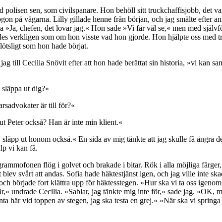
d polisen sen, som civilspanare. Hon behöll sitt truckchaffisjobb, det v
gon på vägarna. Lilly gillade henne från början, och jag smälte efter ans
a »Ja, chefen, det lovar jag.« Hon sade »Vi får väl se,« men med självf
ndes verkligen som om hon visste vad hon gjorde. Hon hjälpte oss med tre
lötsligt som hon hade börjat.
g till Cecilia Snövit efter att hon hade berättat sin historia, »vi kan s
 släppa ut dig?«
arsadvokater är till för?«
t Peter också? Han är inte min klient.«
släpp ut honom också.« En sida av mig tänkte att jag skulle få ångra d
lp vi kan få.
grammofonen flög i golvet och brakade i bitar. Rök i alla möjliga färger,
blev svårt att andas. Sofia hade häktestjänst igen, och jag ville inte s
och började fort klättra upp för häktesstegen. »Hur ska vi ta oss igenom 
är,« undrade Cecilia. »Sablar, jag tänkte mig inte för,« sade jag. »OK, m
ta här vid toppen av stegen, jag ska testa en grej.« »När ska vi sprin