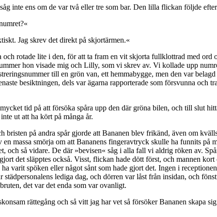
g såg inte ens om de var två eller tre som bar. Den lilla flickan följde eft
snumret?«
ktiskt. Jag skrev det direkt på skjortärmen.«
ch rotade lite i den, för att ta fram en vit skjorta fullklottrad med or
nummer hon visade mig och Lilly, som vi skrev av. Vi kollade upp numre
registreringsnummer till en grön van, ett hemmabygge, men den var belag
senaste besiktningen, dels var ägarna rapporterade som försvunna och tra
mycket tid på att försöka spåra upp den där gröna bilen, och till slut hit
inte ut att ha kört på många år.
h bristen på andra spår gjorde att Bananen blev frikänd, även om kvälls
 en massa smörja om att Bananens fingeravtryck skulle ha funnits på mot
, och så vidare. De där »bevisen« såg i alla fall vi aldrig röken av. Spå
ort det släpptes också. Visst, flickan hade dött först, och mannen kort d
 ha varit spöken eller något sånt som hade gjort det. Ingen i receptione
r städpersonalens lediga dag, och dörren var låst från insidan, och fönstr
ruten, det var det enda som var ovanligt.
skonsam rättegång och så vitt jag har vet så försöker Bananen skapa sig 