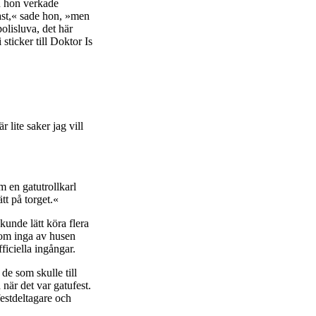
en hon verkade
last,« sade hon, »men
olisluva, det här
ticker till Doktor Is
 lite saker jag vill
m en gatutrollkarl
t på torget.«
unde lätt köra flera
rsom inga av husen
ficiella ingångar.
de som skulle till
 när det var gatufest.
festdeltagare och