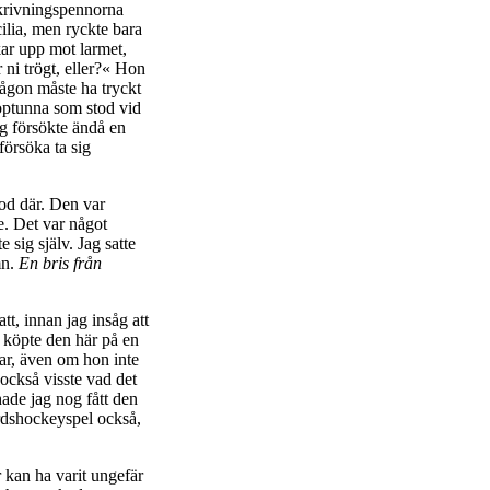
nskrivningspennorna
ilia, men ryckte bara
kar upp mot larmet,
 ni trögt, eller?« Hon
ågon måste ha tryckt
soptunna som stod vid
ag försökte ändå en
 försöka ta sig
tod där. Den var
e. Det var något
 sig själv. Jag satte
mn.
En bris från
tt, innan jag insåg att
g köpte den här på en
ar, även om hon inte
 också visste vad det
hade jag nog fått den
bordshockeyspel också,
r kan ha varit ungefär