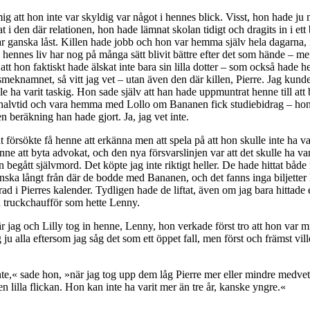
ig att hon inte var skyldig var något i hennes blick. Visst, hon hade ju 
at i den där relationen, hon hade lämnat skolan tidigt och dragits in i e
ar ganska låst. Killen hade jobb och hon var hemma själv hela dagarna, i
, hennes liv har nog på många sätt blivit bättre efter det som hände – m
att hon faktiskt hade älskat inte bara sin lilla dotter – som också hade h
meknamnet, så vitt jag vet – utan även den där killen, Pierre. Jag kunde
le ha varit taskig. Hon sade själv att han hade uppmuntrat henne till att b
 halvtid och vara hemma med Lollo om Bananen fick studiebidrag – hon 
en beräkning han hade gjort. Ja, jag vet inte.
försökte få henne att erkänna men att spela på att hon skulle inte ha var
enne att byta advokat, och den nya försvarslinjen var att det skulle ha v
n begått självmord. Det köpte jag inte riktigt heller. De hade hittat bå
anska långt från där de bodde med Bananen, och det fanns inga biljetter 
erad i Pierres kalender. Tydligen hade de liftat, även om jag bara hittad
en truckchaufför som hette Lenny.
är jag och Lilly tog in henne, Lenny, hon verkade först tro att hon var mi
 ju alla eftersom jag såg det som ett öppet fall, men först och främst vil
inte,« sade hon, »när jag tog upp dem låg Pierre mer eller mindre medvets
en lilla flickan. Hon kan inte ha varit mer än tre år, kanske yngre.«