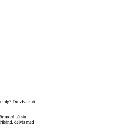
a mig? Du visste att
för mord på sin
frikänd, delvis med