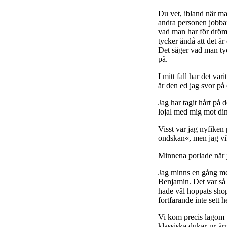
Du vet, ibland när ma
andra personen jobbar 
vad man har för drömma
tycker ändå att det ä
Det säger vad man tyc
på.
I mitt fall har det var
är den ed jag svor på 
Jag har tagit hårt på 
lojal med mig mot din
Visst var jag nyfiken 
ondskan«, men jag vil
Minnena porlade när 
Jag minns en gång med
Benjamin. Det var så a
hade väl hoppats shop
fortfarande inte sett 
Vi kom precis lagom t
klassiska dukar-ur-ä