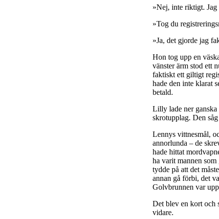
»Nej, inte riktigt. Ja
»Tog du registrering
»Ja, det gjorde jag fa
Hon tog upp en väska o
vänster ärm stod ett 
faktiskt ett giltigt 
hade den inte klarat 
betald.
Lilly lade ner ganska 
skrotupplag. Den såg 
Lennys vittnesmål, oc
annorlunda – de skrev
hade hittat mordvapnet
ha varit mannen som gj
tydde på att det måste
annan gå förbi, det va
Golvbrunnen var uppb
Det blev en kort och 
vidare.