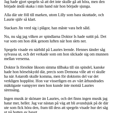
Jag hade gjort spegeln så att det inte skulle gå att höra, men den
började ändå skaka i min hand när hon började sjunga.
Alla där ute föll till marken, utom Lilly som bara skrattade, och
Laurie själv så klart.
Stackars Jin vred sig i plågor, han måste vara helt såld.
Nu, nu såg jag vilken av spindlarna Doktor Is hade suttit på. Det
var som om hon dök genom luften när hon slets ner.
Spegeln visade en närbild på Lauries leende. Hennes tänder såg
sylvassa ut, och det verkade som om hon slickade sig om munnen
mellan verserna.
Doktor Is försökte liksom simma tillbaka till sin spindel, kanske
hade hon hörselskydd där, precis som Demona ville att vi skulle
ha när Astaroth skulle komma, men för doktorns del var det
verkligen hopplöst. Hon var visserligen en av vårt århundrades
mäktigaste vampyrer men hon kunde inte motstå Lauries
sirensång.
Ingen musik är skönare än Lauries, och det finns ingen musik jag
hatar mer, heller. Jag var nästan på väg att bli avundsjuk på de där
ute som fick höra den, fram till dess att spegeln visade hur det såg
ut på botten av havet.