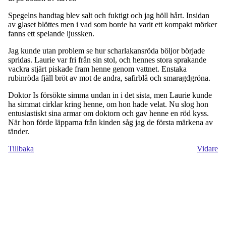
Spegelns handtag blev salt och fuktigt och jag höll hårt. Insidan
av glaset blöttes men i vad som borde ha varit ett kompakt mörker
fanns ett spelande ljussken.
Jag kunde utan problem se hur scharlakansröda böljor började
spridas. Laurie var fri från sin stol, och hennes stora sprakande
vackra stjärt piskade fram henne genom vattnet. Enstaka
rubinröda fjäll bröt av mot de andra, safirblå och smaragdgröna.
Doktor Is försökte simma undan in i det sista, men Laurie kunde
ha simmat cirklar kring henne, om hon hade velat. Nu slog hon
entusiastiskt sina armar om doktorn och gav henne en röd kyss.
När hon förde läpparna från kinden såg jag de första märkena av
tänder.
Tillbaka
Vidare