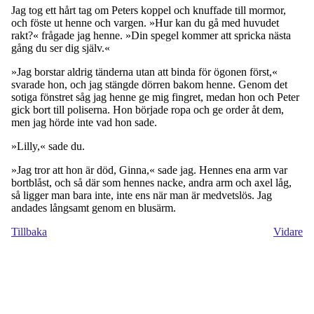
Jag tog ett hårt tag om Peters koppel och knuffade till mormor,
och föste ut henne och vargen. »Hur kan du gå med huvudet
rakt?« frågade jag henne. »Din spegel kommer att spricka nästa
gång du ser dig själv.«
»Jag borstar aldrig tänderna utan att binda för ögonen först,«
svarade hon, och jag stängde dörren bakom henne. Genom det
sotiga fönstret såg jag henne ge mig fingret, medan hon och Peter
gick bort till poliserna. Hon började ropa och ge order åt dem,
men jag hörde inte vad hon sade.
»Lilly,« sade du.
»Jag tror att hon är död, Ginna,« sade jag. Hennes ena arm var
bortblåst, och så där som hennes nacke, andra arm och axel låg,
så ligger man bara inte, inte ens när man är medvetslös. Jag
andades långsamt genom en blusärm.
Tillbaka
Vidare