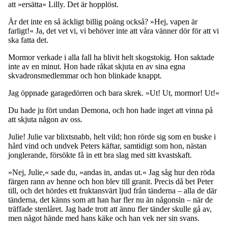
att »ersätta« Lilly. Det är hopplöst.
Är det inte en så äckligt billig poäng också? »Hej, vapen är
farligt!« Ja, det vet vi, vi behöver inte att våra vänner dör för att vi
ska fatta det.
Mormor verkade i alla fall ha blivit helt skogstokig. Hon saktade
inte av en minut. Hon hade råkat skjuta en av sina egna
skvadronsmedlemmar och hon blinkade knappt.
Jag öppnade garagedörren och bara skrek. »Ut! Ut, mormor! Ut!«
Du hade ju fört undan Demona, och hon hade inget att vinna på
att skjuta någon av oss.
Julie! Julie var blixtsnabb, helt vild; hon rörde sig som en buske i
hård vind och undvek Peters käftar, samtidigt som hon, nästan
jonglerande, försökte få in ett bra slag med sitt kvastskaft.
»Nej, Julie,« sade du, »andas in, andas ut.« Jag såg hur den röda
färgen rann av henne och hon blev till granit. Precis då bet Peter
till, och det hördes ett fruktansvärt ljud från tänderna – alla de där
tänderna, det känns som att han har fler nu än någonsin – när de
träffade stenlåret. Jag hade trott att ännu fler tänder skulle gå av,
men något hände med hans käke och han vek ner sin svans.