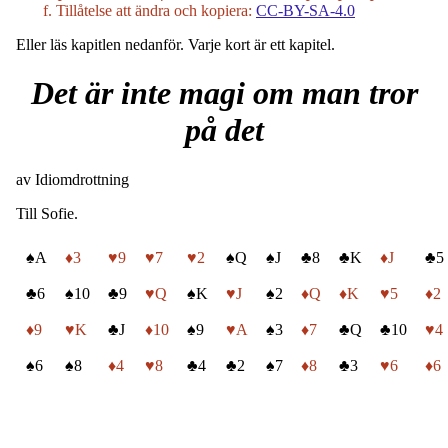
Tillåtelse att ändra och kopiera:
CC-BY-SA-4.0
Eller läs kapitlen nedanför. Varje kort är ett kapitel.
Det är inte magi om man tror
på det
av Idiomdrottning
Till Sofie.
♠A
♦3
♥9
♥7
♥2
♠Q
♠J
♣8
♣K
♦J
♣5
♣6
♠10
♣9
♥Q
♠K
♥J
♠2
♦Q
♦K
♥5
♦2
♦9
♥K
♣J
♦10
♠9
♥A
♠3
♦7
♣Q
♣10
♥4
♠6
♠8
♦4
♥8
♣4
♣2
♠7
♦8
♣3
♥6
♦6